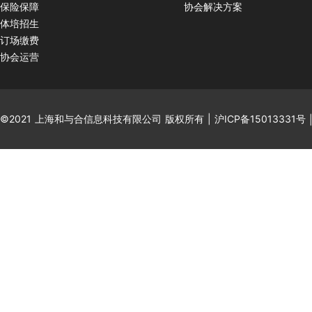
保险保障
协会解决方案
体培招生
订场缴费
协会运营
©2021 上海和与合信息科技有限公司 版权所有 |
沪ICP备15013331号